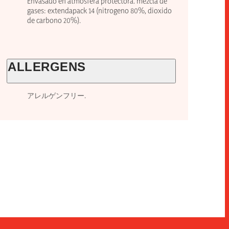
Envasado en atmosfera protectora. mezcla de
gases: extendapack 14 (nitrogeno 80%, dioxido
de carbono 20%).
ALLERGENS
アレルゲンフリー