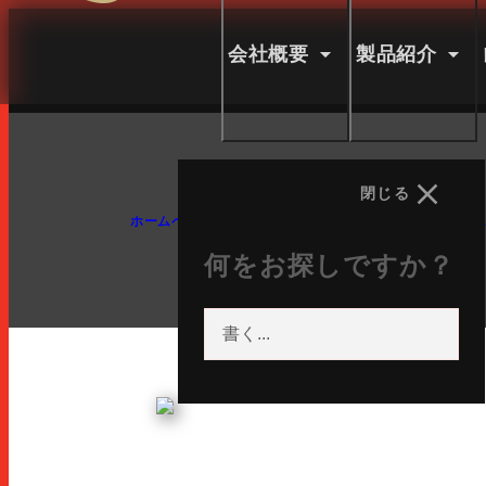
ルーニャ語
ペイン語
ランス語
会社概要
製品紹介
ドイツ語
英語
英語
日本語
閉じる
ソーシャル ネットワ
ホームページ
ホレカ
PERNIL SERRANO RESERVA LL
何をお探しですか？
インスタグラム
FACEBOOK
YOUTUBE
LINKEDIN
会社
製