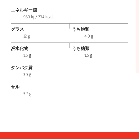
エネルギー値
980 kj / 234 kcal
グラス
うち飽和
12 g
4,0 g
炭水化物
うち糖類
1,5 g
1,5 g
タンパク質
30 g
サル
5,2 g