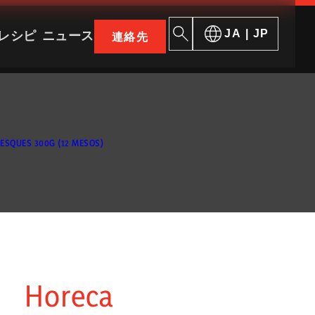
レシピ
ニュース
JA | JP
連絡先
ークでさらに多くのエスプーニャ体験を
ESQUES 300G (12 MESOS)
人生はパンとハム
シャルキュト
歴史
特殊スライス
概要
品紹介
国際展開
カウンターパ
生産工場
無料部品
Horeca
品質
トッピング