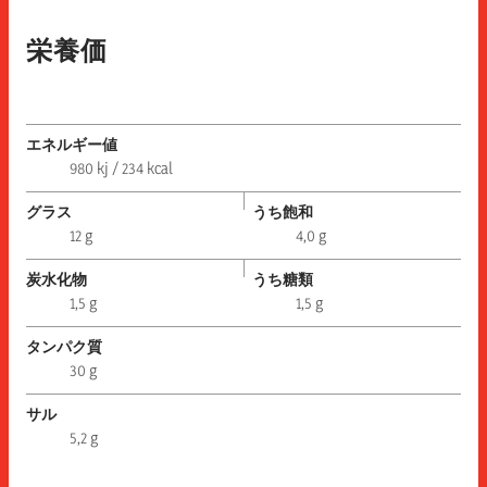
栄養価
エネルギー値
980 kj / 234 kcal
グラス
うち飽和
12 g
4,0 g
炭水化物
うち糖類
1,5 g
1,5 g
タンパク質
30 g
サル
5,2 g