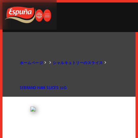
ペイン語
ランス語
Espuña
何をお探しですか？
ドイツ語
言語を変更する
メニューを開く/閉じる
英語
英語
日本語
会社概要
ホームページ
シャルキュトリーのスライス
人生はパンとハム
SERRANO HAM SLICES 50G
会社概要
歴史
製品紹介
国際展開
生産工場