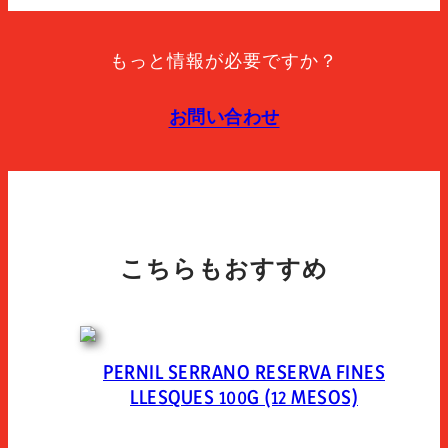
保管方法
Store between 0°c and 5°c. once opened keep
もっと情報が必要ですか？
refrigerated and use within 7 days. open 10 minutes
before consumption.
お問い合わせ
パッケージの種類
Vacuum skin-pack.
こちらもおすすめ
PERNIL SERRANO RESERVA FINES
LLESQUES 100G (12 MESOS)