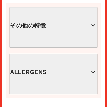
その他の特徴
コード
18190639
イーエヌ
ALLERGENS
8410060181908
スライス
1箱あたりの単位
6
36
期限切れ
アレルゲンフリー
360