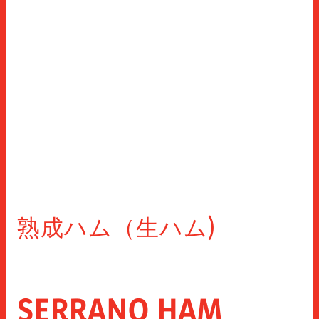
レシピ
シャルキュトリーのスライス
品質
製品紹介
ニュース
特殊スライス・レンジ
イノベーション
カウンターパーツ
閉じる
連絡先
無料部品
ソーシャル ネットワークでさらに
トッピング
スナック
インスタグラム
FACEBOOK
YOUTUBE
LINKEDIN
ホレカ
熟成ハム（生ハム)
閉じる
SERRANO HAM