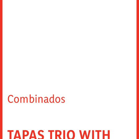
レシピ
シャルキュトリーのスライス
品質
製品紹介
ニュース
特殊スライス・レンジ
イノベーション
カウンターパーツ
閉じる
連絡先
無料部品
ソーシャル ネットワークでさらに
トッピング
スナック
インスタグラム
FACEBOOK
YOUTUBE
LINKEDIN
ホレカ
Combinados
閉じる
TAPAS TRIO WITH