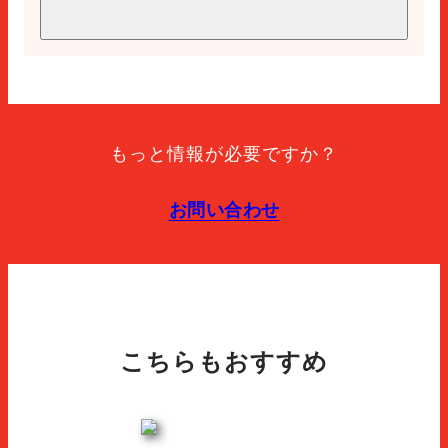
スライス
1箱あたりの単位
12
期限切れ
レチェ
270
保管方法
Keep refrigerated.
もっと情報が必要ですか？
パッケージの種類
お問い合わせ
Packed in a protective atmosphere. mixed gases:
extendapack 14 (nitrogen 80%, carbon dioxide 20%).
こちらもおすすめ