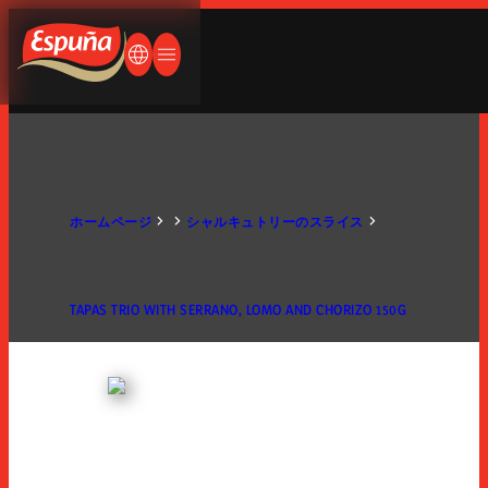
ペイン語
ランス語
Espuña
何をお探しですか？
ドイツ語
言語を変更する
メニューを開く/閉じる
英語
英語
日本語
会社概要
ホームページ
シャルキュトリーのスライス
人生はパンとハム
TAPAS TRIO WITH SERRANO, LOMO AND CHORIZO 150G
会社概要
歴史
製品紹介
国際展開
生産工場