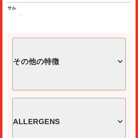
サル
-
その他の特徴
コード
78070718
イーエヌ
ALLERGENS
8410060780705