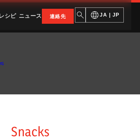
レシピ
ニュース
JA | JP
連絡先
ークでさらに多くのエスプーニャ体験を
7G
人生はパンとハム
シャルキュト
歴史
特殊スライス
概要
品紹介
国際展開
カウンターパ
生産工場
無料部品
Snacks
品質
トッピング