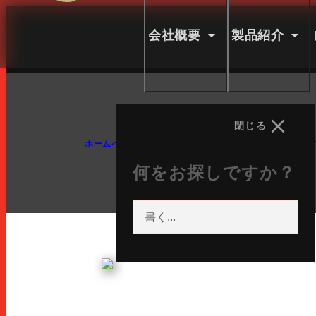
ルーニャ語
ペイン語
ランス語
会社概要
製品紹介
ドイツ語
英語
英語
日本語
閉じる
ソーシャル ネットワ
ホームページ
スナック
STICKS CHORIZO SCHARF 2
何をお探しですか？
インスタグラム
FACEBOOK
YOUTUBE
LINKEDIN
会社
製