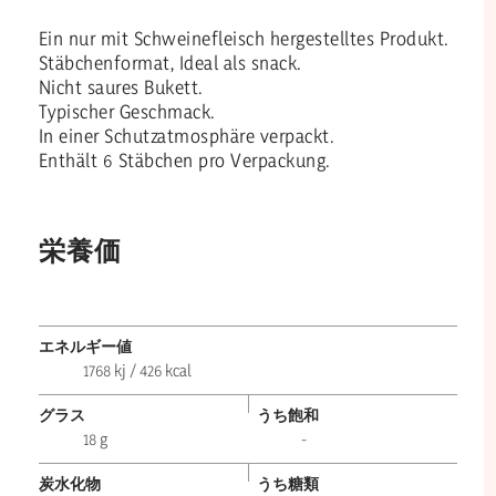
Ein nur mit Schweinefleisch hergestelltes Produkt.
Stäbchenformat, Ideal als snack.
Nicht saures Bukett.
Typischer Geschmack.
In einer Schutzatmosphäre verpackt.
Enthält 6 Stäbchen pro Verpackung.
栄養価
エネルギー値
1768 kj / 426 kcal
グラス
うち飽和
18 g
-
炭水化物
うち糖類