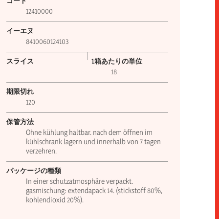
コード
12410000
イーエヌ
8410060124103
スライス
1箱あたりの単位
18
期限切れ
120
保管方法
Ohne kühlung haltbar. nach dem öffnen im
kühlschrank lagern und innerhalb von 7 tagen
verzehren.
パッケージの種類
In einer schutzatmosphäre verpackt.
gasmischung: extendapack 14. (stickstoff 80%,
kohlendioxid 20%).