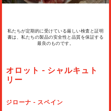
レシピ
シャルキュトリーのスライス
品質
製品紹介
ニュース
特殊スライス・レンジ
イノベーション
カウンターパーツ
私たちが定期的に受けている厳しい検査と証明
閉じる
連絡先
書は、私たちの製品の安全性と品質を保証する
無料部品
最良のものです。
ソーシャル ネットワークでさらに
トッピング
スナック
オロット - シャルキュト
インスタグラム
FACEBOOK
YOUTUBE
LINKEDIN
ホレカ
リー
閉じる
ジローナ - スペイン