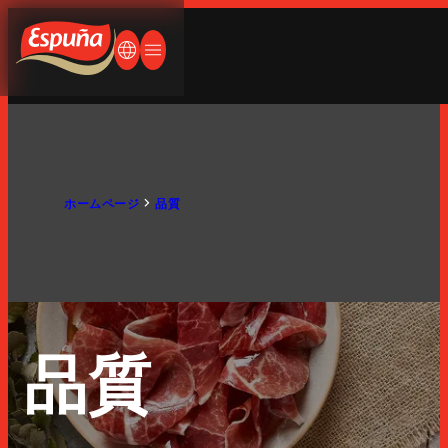
ペイン語
ランス語
Espuña
何をお探しですか？
ドイツ語
言語を変更する
メニューを開く/閉じる
英語
英語
日本語
会社概要
ホームページ
品質
人生はパンとハム
会社概要
歴史
品質
製品紹介
国際展開
生産工場