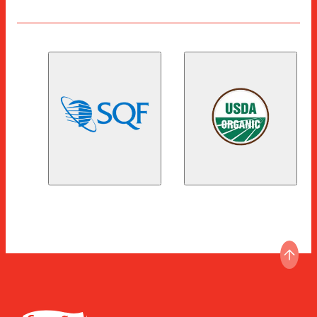
ペー
Espuña