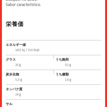
Sabor característico.
栄養価
エネルギー値
1455 kj / 350 kcal
グラス
うち飽和
26 g
9,1 g
炭水化物
うち糖類
5,0 g
2,6 g
タンパク質
24 g
サル