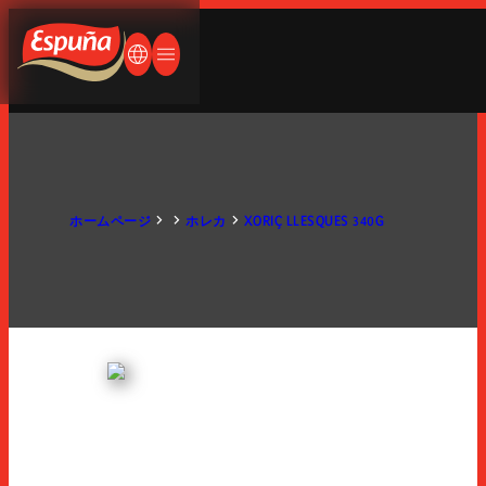
ペイン語
ランス語
Espuña
何をお探しですか？
ドイツ語
言語を変更する
メニューを開く/閉じる
英語
英語
日本語
会社概要
ホームページ
ホレカ
XORIÇ LLESQUES 340G
人生はパンとハム
会社概要
歴史
製品紹介
国際展開
生産工場