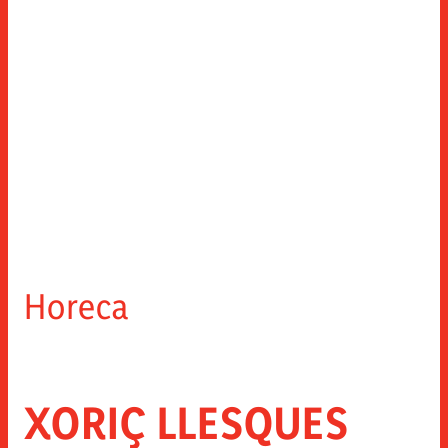
レシピ
シャルキュトリーのスライス
品質
製品紹介
ニュース
特殊スライス・レンジ
イノベーション
カウンターパーツ
閉じる
連絡先
無料部品
ソーシャル ネットワークでさらに
トッピング
スナック
Horeca
インスタグラム
FACEBOOK
YOUTUBE
LINKEDIN
ホレカ
閉じる
XORIÇ LLESQUES