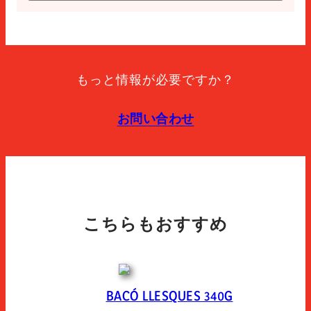
期限切れ
アレルゲンフリー
270
保管方法
Manténgase entre 0°c y 5°c. una vez abierto el envase
もっと情報が必要ですか？
conservar en condiciones de refrigeración, protegido y
consumir en 7 días. abrir el envase 10 minutos antes
de consumir el producto.
お問い合わせ
パッケージの種類
Envasado en atmosfera protectora. mezcla de gases:
extendapack 14 (nitrogeno 80%, dioxido de carbono
20%).
こちらもおすすめ
BACÓ LLESQUES 340G