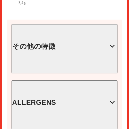
3,4 g
その他の特徴
コード
18470000
イーエヌ
ALLERGENS
8410060184701
スライス
1箱あたりの単位
46
12