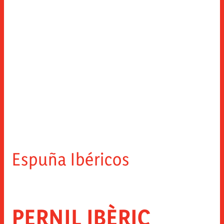
レシピ
シャルキュトリーのスライス
品質
製品紹介
ニュース
特殊スライス・レンジ
イノベーション
カウンターパーツ
閉じる
連絡先
無料部品
ソーシャル ネットワークでさらに
トッピング
スナック
インスタグラム
FACEBOOK
YOUTUBE
LINKEDIN
ホレカ
Espuña Ibéricos
閉じる
PERNIL IBÈRIC