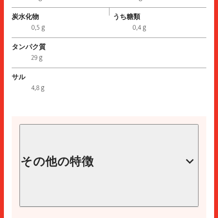
炭水化物
うち糖類
0,5 g
0,4 g
タンパク質
29 g
サル
4,8 g
その他の特徴