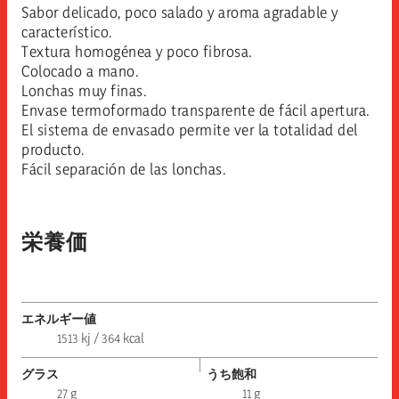
Sabor delicado, poco salado y aroma agradable y
característico.
Textura homogénea y poco fibrosa.
Colocado a mano.
Lonchas muy finas.
Envase termoformado transparente de fácil apertura.
El sistema de envasado permite ver la totalidad del
producto.
Fácil separación de las lonchas.
栄養価
エネルギー値
1513 kj / 364 kcal
グラス
うち飽和
27 g
11 g