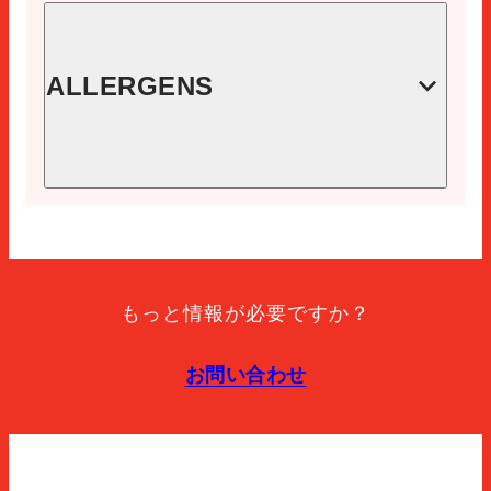
コード
88100000
イーエヌ
ALLERGENS
8410060881006
スライス
1箱あたりの単位
9
期限切れ
アレルゲンフリー
270
保管方法
Manténgase entre 0°c y 5°c. una vez abierto el envase
もっと情報が必要ですか？
conservar en condiciones de refrigeración, protegido y
consumir en 7 días.
お問い合わせ
パッケージの種類
Envasado en atmosfera protectora. mezcla de gases:
extendapack 14 (nitrogeno 80%, dioxido de carbono
20%).