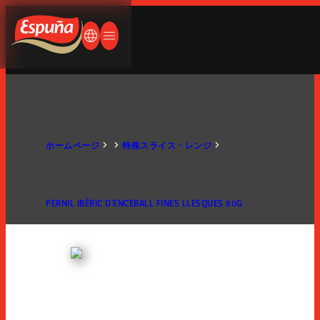
ペイン語
ランス語
Espuña
何をお探しですか？
ドイツ語
言語を変更する
メニューを開く/閉じる
英語
英語
日本語
会社概要
ホームページ
特殊スライス・レンジ
人生はパンとハム
PERNIL IBÈRIC D'ENCEBALL FINES LLESQUES 80G
会社概要
歴史
製品紹介
国際展開
生産工場