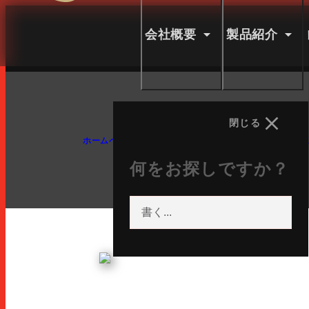
ルーニャ語
ペイン語
ランス語
会社概要
製品紹介
ドイツ語
英語
英語
日本語
閉じる
ソーシャル ネットワ
ホームページ
トッピング
CINTES PERNIL CURAT 2
何をお探しですか？
インスタグラム
FACEBOOK
YOUTUBE
LINKEDIN
会社
製