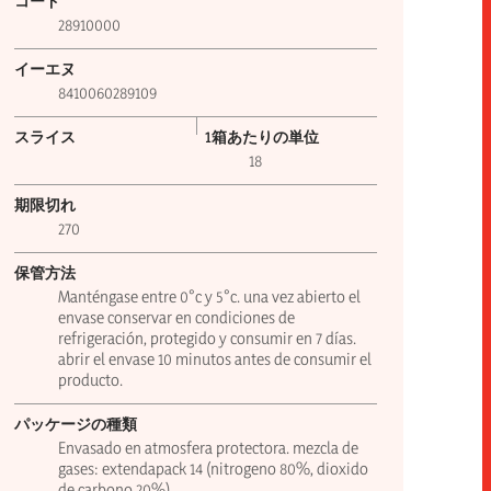
コード
28910000
イーエヌ
8410060289109
スライス
1箱あたりの単位
18
期限切れ
270
保管方法
Manténgase entre 0°c y 5°c. una vez abierto el
envase conservar en condiciones de
refrigeración, protegido y consumir en 7 días.
abrir el envase 10 minutos antes de consumir el
producto.
パッケージの種類
Envasado en atmosfera protectora. mezcla de
gases: extendapack 14 (nitrogeno 80%, dioxido
de carbono 20%).