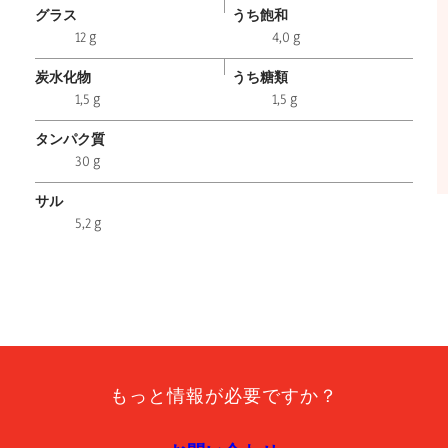
グラス
うち飽和
12 g
4,0 g
炭水化物
うち糖類
1,5 g
1,5 g
タンパク質
30 g
サル
5,2 g
もっと情報が必要ですか？