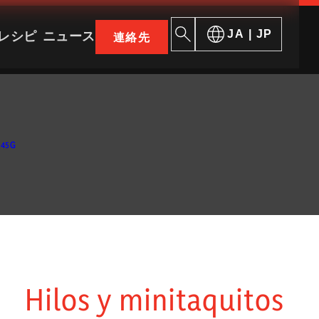
レシピ
ニュース
JA | JP
連絡先
ークでさらに多くのエスプーニャ体験を
X45G
人生はパンとハム
シャルキュト
歴史
特殊スライス
概要
品紹介
国際展開
カウンターパ
生産工場
無料部品
Hilos y minitaquitos
品質
トッピング