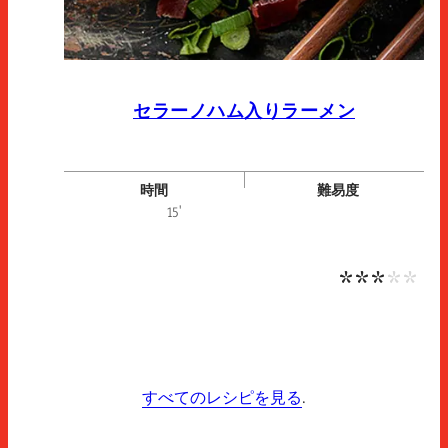
セラーノハム入りラーメン
時間
難易度
中程
15'
すべてのレシピを見る
.