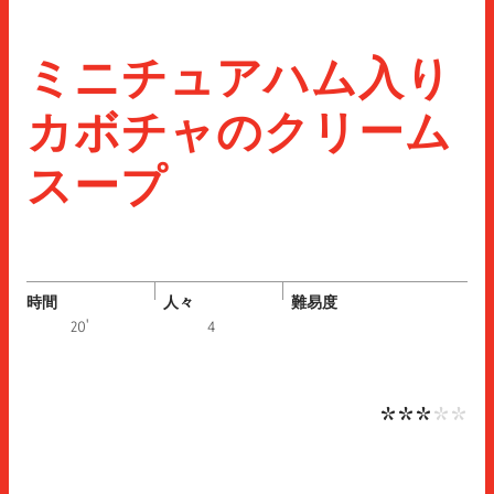
ミニチュアハム入り
カボチャのクリーム
スープ
時間
人々
難易度
中
20'
4