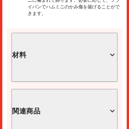
イパンでハムミニのかみ傷を揚げることがで
きます。
材料
1kg のカボチャ（樹皮やピップなし)
1匹の大きなジャガイモ
大きな玉ねぎ 1 個
関連商品
3 つのニンジン
1L の水