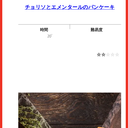
チョリソとエメンタールのパンケーキ
時間
難易度
中・
20'