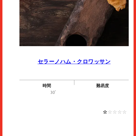
セラーノハム・クロワッサン
時間
難易度
難易
30'