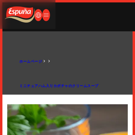
ペイン語
ランス語
Espuña
何をお探しですか？
ドイツ語
言語を変更する
メニューを開く/閉じる
英語
英語
日本語
会社概要
ホームページ
人生はパンとハム
ミニチュアハム入りカボチャのクリームスープ
会社概要
歴史
製品紹介
国際展開
生産工場