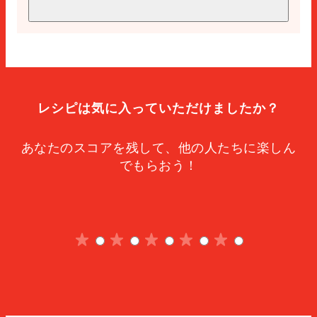
塩
ペッパー
エクストラバージンオリーブオイル
飾り用のクリーム
飾るミニタキトスハム
レシピは気に入っていただけましたか？
あなたのスコアを残して、他の人たちに楽しん
でもらおう！
1
について
2
について
5
3
について
5
4
について
5
5
について
5
5