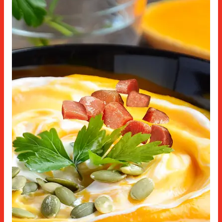
レシピ
シャルキュトリーのスライス
品質
製品紹介
ニュース
特殊スライス・レンジ
イノベーション
カウンターパーツ
閉じる
連絡先
無料部品
ソーシャル ネットワークでさらに
トッピング
スナック
インスタグラム
FACEBOOK
YOUTUBE
LINKEDIN
ホレカ
閉じる